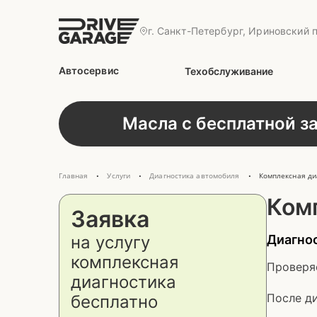
г. Санкт-Петербург, Ириновский п
Автосервис
Техобслуживание
Масла с бесплатной з
Главная
Услуги
Диагностика автомобиля
Комплексная ди
•
•
•
Ком
Заявка
на услугу
Диагно
комплексная
Проверяе
диагностика
После д
бесплатно