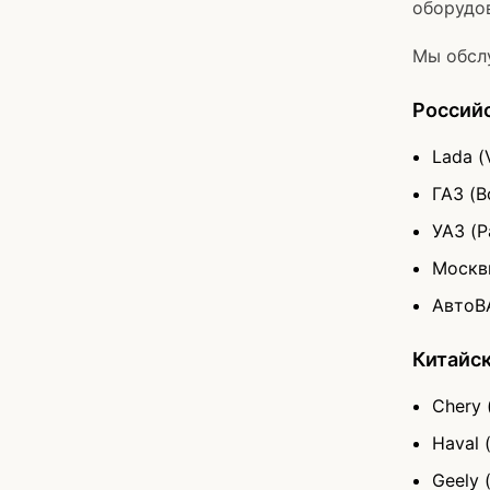
оборудо
Мы обсл
Россий
Lada (
ГАЗ (В
УАЗ (Pa
Москви
АвтоВ
Китайс
Chery 
Haval (
Geely 