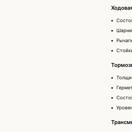
Ходовая
Состо
Шарни
Рычаг
Стойк
Тормоз
Толщи
Герме
Состо
Урове
Трансми