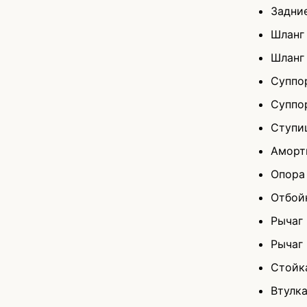
Задни
Шланг
Шланг
Суппо
Суппо
Ступи
Аморт
Опора
Отбой
Рычаг
Рычаг
Стойк
Втулк