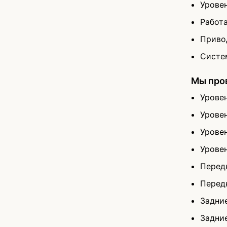
Урове
Работ
Приво
Систе
Мы про
Урове
Урове
Урове
Урове
Перед
Перед
Задни
Задни