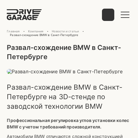
Главная
Компания
Новости и статьи
•
•
•
Выберите способ связи
Развал-схождение BMW в Санкт-Петербурге
Развал-схождение BMW в Санкт-
Петербурге
telegram
Развал-схождение BMW в Санкт-
Петербурге на 3D-стенде по
WhatsApp
VK
Mail
заводской технологии BMW
Профессиональная регулировка углов установки колес
BMW с учетом требований производителя.
Phone
Автомобили BMW отличаются сложной конструкцией