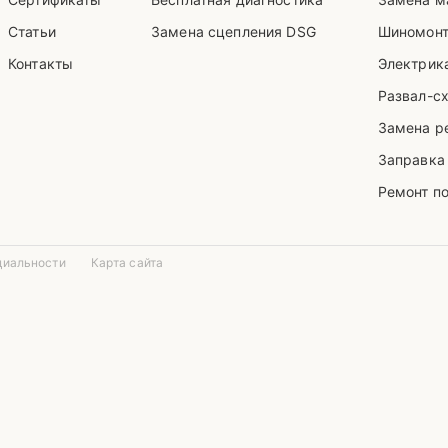
Статьи
Замена сцепления DSG
Шиномон
Контакты
Электрика
Развал-с
Замена р
Заправка
Ремонт п
циальности
Карта сайта