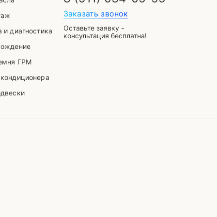
Заказать звонок
таж
Оставьте заявку -
 и диагностика
консультация бесплатна!
хождение
Выберите способ связи
емня ГРМ
 кондиционера
одвески
telegram
WhatsApp
VK
Mail
Phone