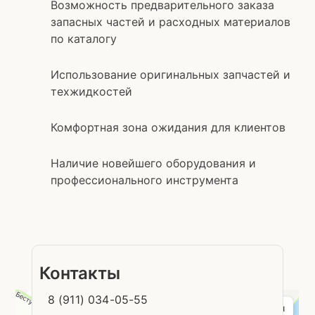
топливной системы
Возможность предварительного заказа
распредвала
Ремонт блока
запасных частей и расходных материалов
Замена датчика
цилиндров
по каталогу
положения коленвала
Ремонт головки
блока цилиндров
Использование оригинальных запчастей и
Замена радиатора
охлаждения
техжидкостей
Замена ремня
генератора
Комфортная зона ожидания для клиентов
Замена цепи ГРМ
Замена ремня ГРМ
Наличие новейшего оборудования и
профессионального инструмента
Контакты
8 (911) 034-05-55