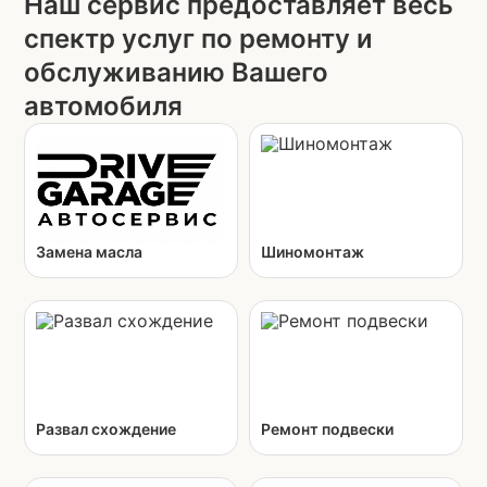
Наш сервис предоставляет весь
спектр услуг по ремонту и
обслуживанию Вашего
автомобиля
Замена масла
Шиномонтаж
Замена масла в
Шиномонтаж колес
двигателе
диаметром 13
дюймов (R13,
Замена масла в
легковые авто)
АКПП
Шиномонтаж колес
Замена масла в
диаметром 14
коробке DSG / DCT
Развал схождение
Ремонт подвески
дюймов (R14,
Замена масла в
легковые авто)
вариаторе
Шиномонтаж колес