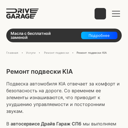
Выберите способ связи
Масла с бесплатной
Подробнее
заменой
Главная
Услуги
Ремонт подвески
Ремонт подвески KIA
•
•
•
telegram
Ремонт подвески KIA
Подвеска автомобиля KIA отвечает за комфорт и
безопасность на дороге. Со временем ее
WhatsApp
VK
Mail
элементы изнашиваются, что приводит к
ухудшению управляемости и посторонним
звукам.
В
автосервисе Драйв Гараж СПб
Phone
мы выполняем