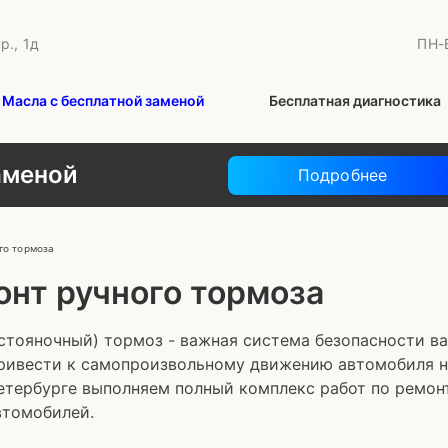
р., 1д
ПН-В
Масла с бесплатной заменой
Бесплатная диагностика
аменой
Подробнее
го тормоза
онт ручного тормоза
стояночный) тормоз - важная система безопасности в
ривести к самопроизвольному движению автомобиля на
тербурге выполняем полный комплекс работ по ремонт
втомобилей.