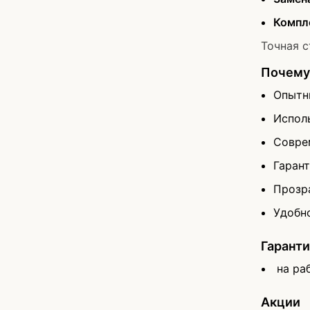
Компл
Точная с
Почему 
Опытн
Испол
Совре
Гарант
Прозр
Удобн
Гаранти
на ра
Акции