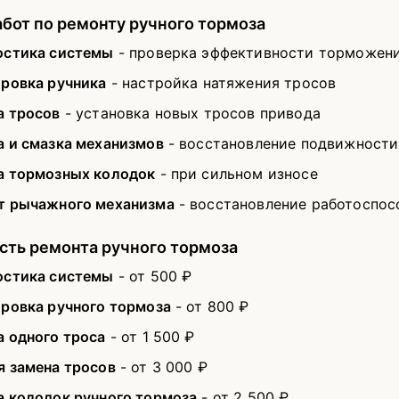
бот по ремонту ручного тормоза
остика системы
- проверка эффективности торможен
ировка ручника
- настройка натяжения тросов
а тросов
- установка новых тросов привода
а и смазка механизмов
- восстановление подвижности
а тормозных колодок
- при сильном износе
т рычажного механизма
- восстановление работоспос
сть ремонта ручного тормоза
остика системы
- от 500 ₽
ировка ручного тормоза
- от 800 ₽
а одного троса
- от 1 500 ₽
я замена тросов
- от 3 000 ₽
а колодок ручного тормоза
- от 2 500 ₽