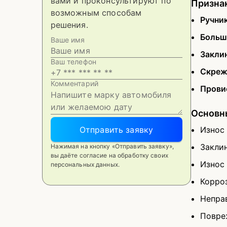
вами и проконсультируют по
Признак
возможным способам
Ручник
решения.
Больш
Ваше имя
Закли
Ваш телефон
Скреж
Комментарий
Прови
Основн
Отправить заявку
Износ
Закли
Нажимая на кнопку «Отправить заявку»,
вы даёте согласие на обработку своих
Износ
персональных данных.
Корро
Непра
Повре