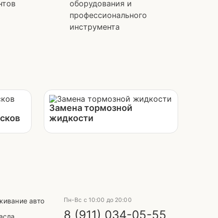
нтов
оборудования и
профессионального
инструмента
Замена тормозной
сков
жидкости
Выберите способ связи
telegram
Пн-Вс с 10:00 до 20:00
живание авто
8 (911) 034-05-55
асла