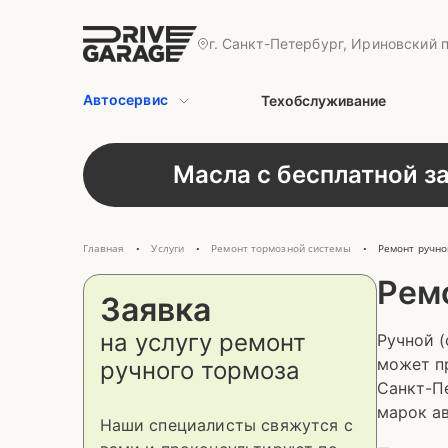
г. Санкт-Петербург, Ириновский п
Автосервис
Техобслуживание
Масла с бесплатной з
Главная
Услуги
Ремонт тормозной системы
Ремонт ручно
•
•
•
Рем
Заявка
на услугу
ремонт
Ручной (
может п
ручного тормоза
Санкт-Пе
марок а
Наши специалисты свяжутся с