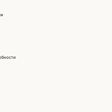
ия
обности