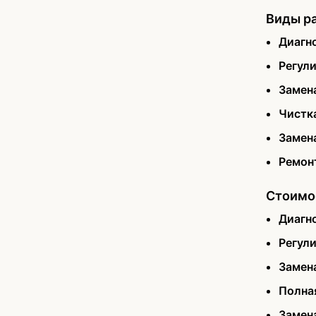
Виды ра
Диагн
Регул
Замен
Чистк
Замен
Ремон
Стоимо
Диагн
Регул
Замен
Полна
Замен