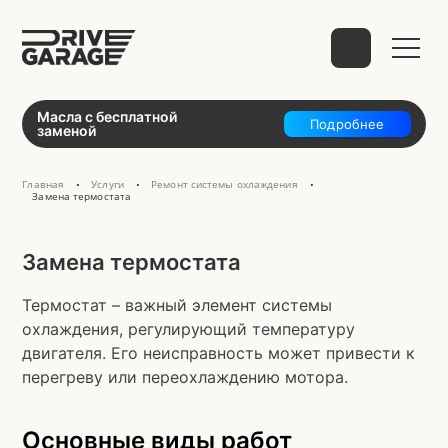
Выберите способ связи
Масла с бесплатной
Подробнее
заменой
Главная
Услуги
Ремонт системы охлаждения
•
•
•
Замена термостата
telegram
Замена термостата
Термостат – важный элемент системы
охлаждения, регулирующий температуру
WhatsApp
VK
Mail
двигателя. Его неисправность может привести к
перегреву или переохлаждению мотора.
Phone
Основные виды работ