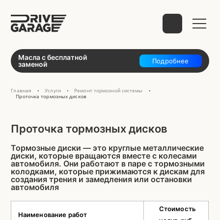
Выберите способ связи
Масла с бесплатной
Подробнее
заменой
Главная
Услуги
Ремонт тормозной системы
•
•
•
Проточка тормозных дисков
telegram
Проточка тормозных дисков
Тормозные диски — это круглые металлические
диски, которые вращаются вместе с колесами
WhatsApp
VK
Mail
автомобиля. Они работают в паре с тормозными
колодками, которые прижимаются к дискам для
создания трения и замедления или остановки
автомобиля
Стоимость
Phone
Наименование работ