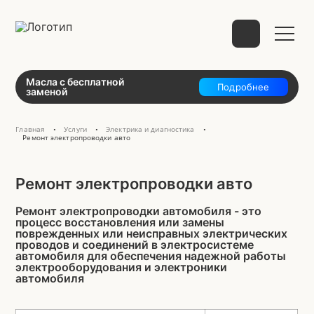
Выберите способ связи
Масла с бесплатной
Подробнее
заменой
Главная
Услуги
Электрика и диагностика
•
•
•
Ремонт электропроводки авто
telegram
Ремонт электропроводки авто
Ремонт электропроводки автомобиля - это
процесс восстановления или замены
WhatsApp
VK
Mail
поврежденных или неисправных электрических
проводов и соединений в электросистеме
автомобиля для обеспечения надежной работы
электрооборудования и электроники
автомобиля
Phone