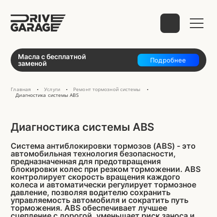
Выберите способ связи
Масла с бесплатной
Подробнее
заменой
Главная
Услуги
Ремонт тормозной системы
•
•
•
Диагностика системы ABS
telegram
Диагностика системы ABS
Система антиблокировки тормозов (ABS) - это
автомобильная технология безопасности,
WhatsApp
VK
Mail
предназначенная для предотвращения
блокировки колес при резком торможении. ABS
контролирует скорость вращения каждого
колеса и автоматически регулирует тормозное
давление, позволяя водителю сохранить
управляемость автомобиля и сократить путь
торможения. ABS обеспечивает лучшее
Phone
сцепление с дорогой, уменьшает риск заноса и