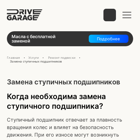
Выберите способ связи
Масла с бесплатной
Подробнее
заменой
Главная
Услуги
Ремонт подвески
•
•
•
Замена ступичных подшипников
telegram
Замена ступичных подшипников
Когда необходима замена
WhatsApp
VK
Mail
ступичного подшипника?
Ступичный подшипник отвечает за плавность
вращения колес и влияет на безопасность
движения. При его износе могут возникнуть
Phone