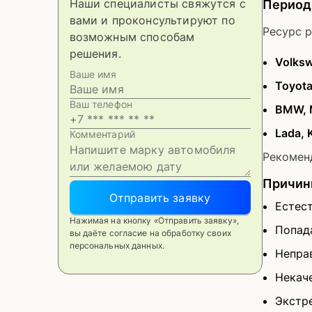
Наши специалисты свяжутся с
Период
вами и проконсультируют по
Ресурс р
возможным способам
решения.
Volksw
Ваше имя
Toyota
Ваш телефон
BMW, 
Lada, 
Комментарий
Рекомен
Причины
Отправить заявку
Естес
Нажимая на кнопку «Отправить заявку»,
Попада
вы даёте согласие на обработку своих
персональных данных.
Непра
Некач
Экстр