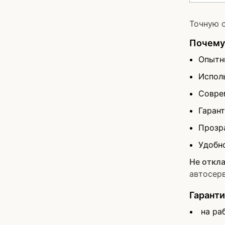
Точную с
Почему 
Опытн
Испол
Совре
Гарант
Прозр
Удобн
Не откл
автосерв
Гаранти
на ра