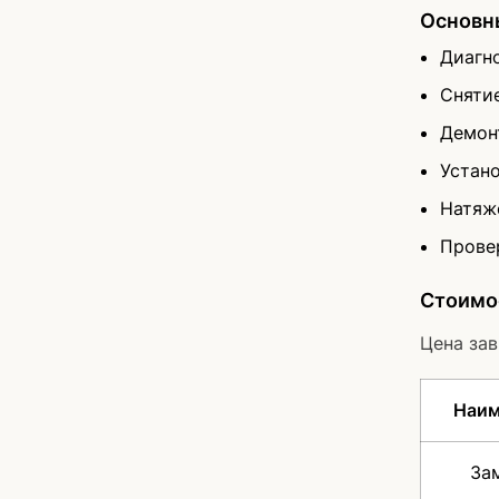
Основны
Диагн
Сняти
Демон
Устан
Натяж
Прове
Стоимос
Цена зав
Наим
Заме