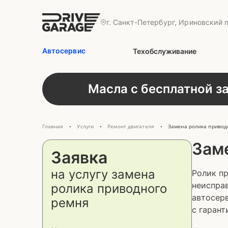
г. Санкт-Петербург, Ириновский п
Автосервис
Техобслуживание
Масла с бесплатной з
Главная
Услуги
Ремонт двигателя
Замена ролика привод
•
•
•
Зам
Заявка
на услугу
замена
Ролик п
неисправ
ролика приводного
автосер
ремня
с гарант