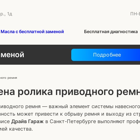
р., 1д
ПН-В
Масла с бесплатной заменой
Бесплатная диагностика
аменой
Подробнее
ного ремня
ена ролика приводного рем
риводного ремня — важный элемент системы навесного
ность может привести к обрыву ремня и выходу из стр
висе
Драйв Гараж
в Санкт-Петербурге выполняют проф
ией качества.