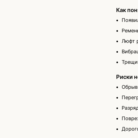
Как пон
Появи
Ремен
Люфт 
Вибра
Трещи
Риски 
Обрыв
Перег
Разря
Повре
Дорог