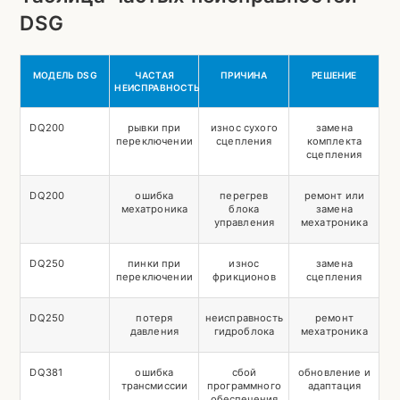
DSG
МОДЕЛЬ DSG
ЧАСТАЯ
ПРИЧИНА
РЕШЕНИЕ
НЕИСПРАВНОСТЬ
DQ200
рывки при
износ сухого
замена
переключении
сцепления
комплекта
сцепления
DQ200
ошибка
перегрев
ремонт или
мехатроника
блока
замена
управления
мехатроника
DQ250
пинки при
износ
замена
переключении
фрикционов
сцепления
DQ250
потеря
неисправность
ремонт
давления
гидроблока
мехатроника
DQ381
ошибка
сбой
обновление и
трансмиссии
программного
адаптация
обеспечения