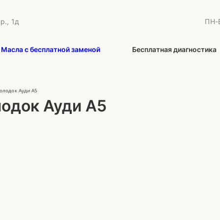
р., 1д
ПН-В
Масла с бесплатной заменой
Бесплатная диагностика
олодок Ауди А5
одок Ауди А5