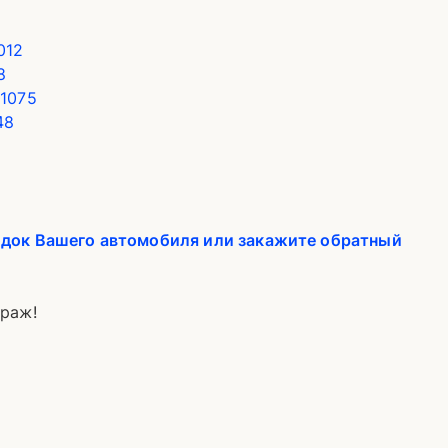
012
8
1075
48
одок Вашего автомобиля или закажите обратный
араж!