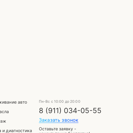
Выберите способ связи
telegram
Пн-Вс с 10:00 до 20:00
живание авто
8 (911) 034-05-55
асла
Заказать звонок
таж
Оставьте заявку -
WhatsApp
VK
Mail
 и диагностика