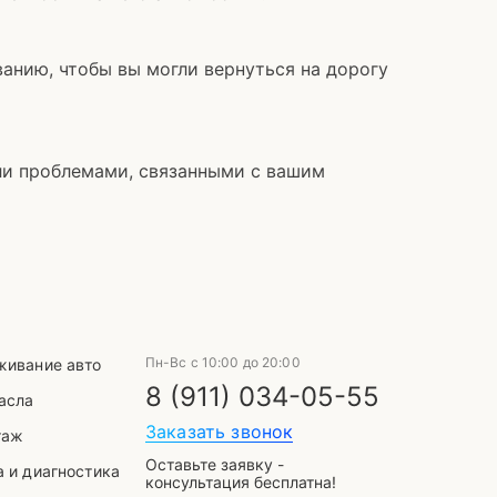
анию, чтобы вы могли вернуться на дорогу
ли проблемами, связанными с вашим
Выберите способ связи
telegram
Пн-Вс с 10:00 до 20:00
живание авто
8 (911) 034-05-55
асла
Заказать звонок
таж
Оставьте заявку -
WhatsApp
VK
Mail
 и диагностика
консультация бесплатна!