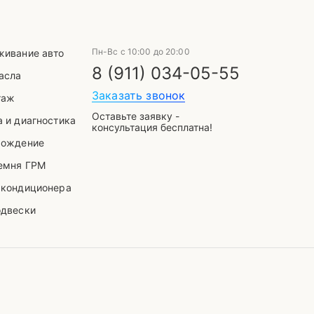
Пн-Вс с 10:00 до 20:00
живание авто
8 (911) 034-05-55
асла
Выберите способ связи
Заказать звонок
таж
Оставьте заявку -
 и диагностика
консультация бесплатна!
хождение
telegram
емня ГРМ
 кондиционера
одвески
WhatsApp
VK
Mail
Phone